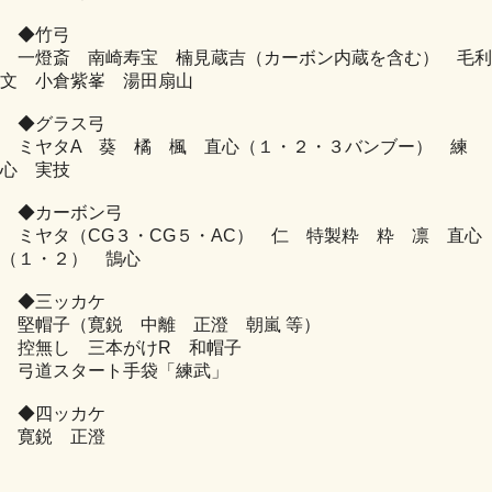
◆竹弓
一燈斎 南崎寿宝 楠見蔵吉（カーボン内蔵を含む） 毛利
文 小倉紫峯 湯田扇山
◆グラス弓
ミヤタA 葵 橘 楓 直心（１・２・３バンブー） 練
心 実技
◆カーボン弓
ミヤタ（CG３・CG５・AC） 仁 特製粋 粋 凛 直心
（１・２） 鵠心
◆三ッカケ
堅帽子（寛鋭 中離 正澄 朝嵐 等）
控無し 三本がけR 和帽子
弓道スタート手袋「練武」
◆四ッカケ
寛鋭 正澄