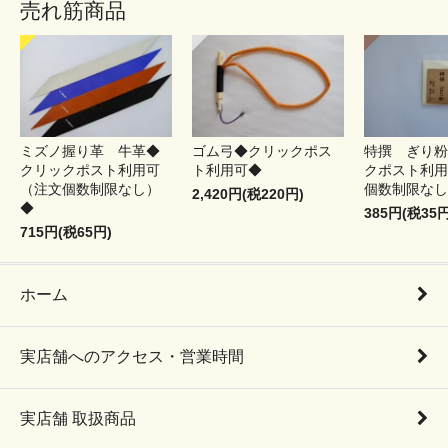
売れ筋商品
ミズノ握り革 牛革◆
ゴム弓◆クリックポス
特撰 ぎり粉
クリックポスト利用可
ト利用可◆
クポスト利用
（注文個数制限なし）
個数制限なし
2,420円(税220円)
◆
385円(税35円
715円(税65円)
ホーム
実店舗へのアクセス・営業時間
実店舗 取扱商品