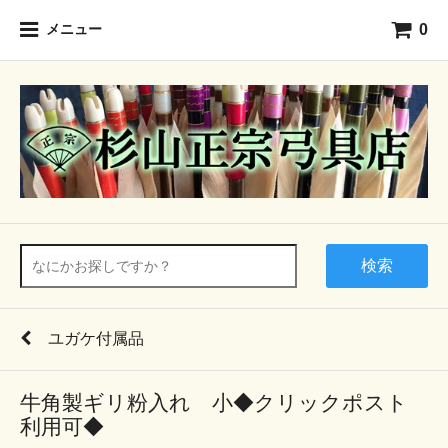
0
メニュー
検索
ユガケ付属品
牛角製ギリ粉入れ 小◆クリックポスト
利用可◆