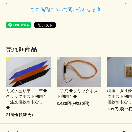
この商品について問い合わせる
売れ筋商品
ミズノ握り革 牛革◆
ゴム弓◆クリックポス
特撰 ぎり粉
クリックポスト利用可
ト利用可◆
クポスト利用
（注文個数制限なし）
個数制限なし
2,420円(税220円)
◆
385円(税35円
715円(税65円)